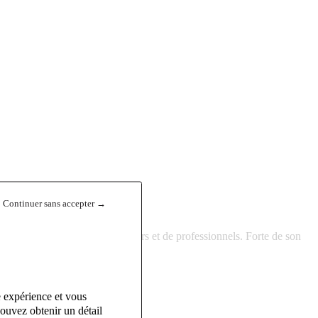
Continuer sans accepter →
rès d'une clientèle de particuliers et de professionnels. Forte de son
et de qualité.
e expérience et vous
ouvez obtenir un détail