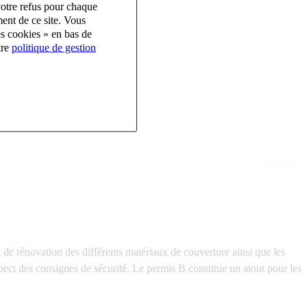
votre refus pour chaque
ent de ce site. Vous
es cookies » en bas de
tre
politique de gestion
 de rénovation des différents matériaux de couverture ainsi que les
pect des consignes de sécurité. Le permis B constitue un atout pour les