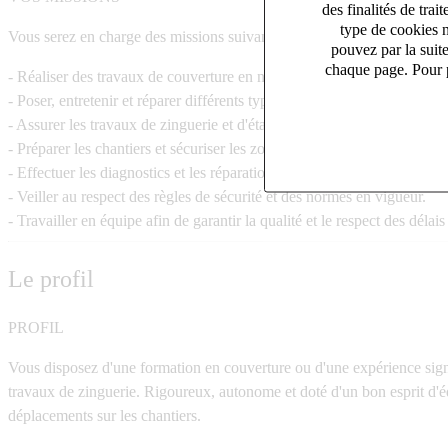
des finalités de tr
type de cookies n
Vous serez en charge des missions suivantes :
pouvez par la suit
chaque page. Pour p
- Réaliser des travaux de couverture en neuf et en rénovation.
- Poser, entretenir et réparer différents types de toitures (tuiles, ardois
- Assurer les travaux de zinguerie et d'étanchéité.
- Préparer les chantiers et sécuriser les zones d'intervention.
- Effectuer les diagnostics et les réparations nécessaires sur les ouvrag
- Veiller au respect des règles de sécurité et des normes en vigueur.
- Travailler en équipe afin de garantir la qualité et le respect des délais
Le profil
PROFIL
Vous disposez d'une formation en couverture ou d'une expérience signif
travaux de zinguerie. Rigoureux, autonome et doté d'un bon esprit d'éq
déplacements sur les chantiers.