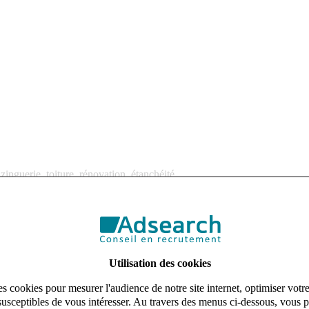
inguerie, toiture, rénovation, étanchéité.
 un Couvreur (H/F).
écialisée dans les travaux de couverture et de rénovation de toitures aup
quipes expérimentées et investies afin de garantir des prestations durables 
Utilisation des cookies
s cookies pour mesurer l'audience de notre site internet, optimiser votr
susceptibles de vous intéresser. Au travers des menus ci-dessous, vous p