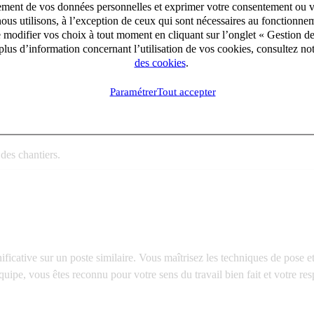
aitement de vos données personnelles et exprimer votre consentement ou 
ous utilisons, à l’exception de ceux qui sont nécessaires au fonctionnem
e modifier vos choix à tout moment en cliquant sur l’onglet « Gestion d
lus d’information concernant l’utilisation de vos cookies, consultez no
des cookies
.
es, zinc, bac acier…).
Paramétrer
Tout accepter
es existants.
 des chantiers.
icative sur un poste similaire. Vous maîtrisez les techniques de pose et
uipe, vous êtes reconnu pour votre sens du travail bien fait et votre res