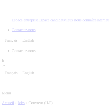
Espace entreprise
Espace candidat
Mieux nous connaître
Internat
Contactez-nous
Français
English
Contactez-nous
fr
Français
English
Menu
Accueil
»
Jobs
»
Couvreur (H/F)