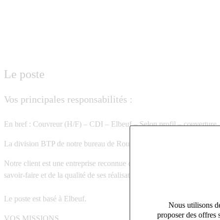
Le poste
Vos principales responsabilités :
En bref : Couvreur (H/F) – CDI – Elbeuf – Selon profil – couverture, z
La division BTP de notre bureau de Rouen recherche pour son client
Notre client est une entreprise reconnue dans le secteur du bâtiment, sp
savoir-faire et de la qualité de ses réalisations, elle s'appuie sur des é
Le poste est basé à Elbeuf.
Nous utilisons de
proposer des offres 
VOS MISSIONS