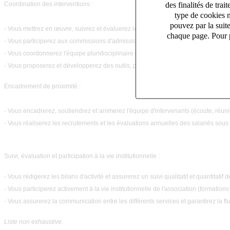
des finalités de tr
Coordination des interventions :
type de cookies n
pouvez par la suit
-
Vous mettrez en œuvre, suivrez et évaluerez les projets d'accompagnement à domi
chaque page. Pour p
-
Vous participerez aux commissions d'admission et contribuerez à l'élaboratio
-
Vous coordonnerez l'équipe pluridisciplinaire d'intervenants
-
Vous proposerez et développerez des outils, partenariats et supports de communi
Encadrement de proximité :
-
Vous encadrerez, soutiendrez et animerez l'équipe d'intervenants (écoute, réunio
-
Vous réaliserez les recrutements et les évaluations annuelles des salariés sous v
Suivi, évaluation et participation à la vie institutionnelle :
- Vous rédigerez les bilans d'activité et assurerez un suivi qualitatif et quantitati
-
Vous participerez activement à la vie institutionnelle de l'association (formatio
-
Vous assurerez la communication entre les différents services et garantirez la f
Liste non exhaustive.