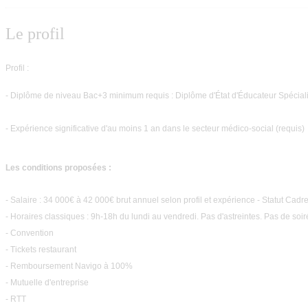
Le profil
Profil :
- Diplôme de niveau Bac+3 minimum requis : Diplôme d'État d'Éducateur Spéciali
- Expérience significative d'au moins 1 an dans le secteur médico-social (requis)
Les conditions proposées :
- Salaire : 34 000€ à 42 000€ brut annuel selon profil et expérience - Statut Cadr
- Horaires classiques : 9h-18h du lundi au vendredi. Pas d'astreintes. Pas de soir
- Convention
- Tickets restaurant
- Remboursement Navigo à 100%
- Mutuelle d'entreprise
- RTT