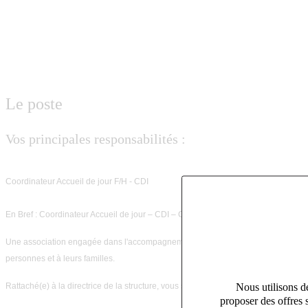
Le poste
Vos principales responsabilités :
Coordinateur Accueil de jour F/H - CDI
En Bref : Coordinateur Accueil de jour – CDI – Créteil (94) – 34 000€ à 42 000€ b
Une association engagée dans l'accompagnement des personnes en situation de h
personnes et à leurs familles.
Nous utilisons de
Rattaché(e) à la directrice de la structure, vous serez le pilier opérationnel du s
proposer des offres 