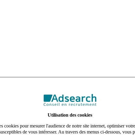
rut annuel – Accueil de jour / Handicap - TSA
andicap recherche un Coordinateur pour un accueil de jour. Vous jouerez un rôle
Utilisation des cookies
s cookies pour mesurer l'audience de notre site internet, optimiser votr
ervice Hors Des Murs. Vous aurez pour principales missions :
susceptibles de vous intéresser. Au travers des menus ci-dessous, vous p