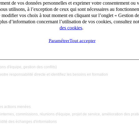
aitement de vos données personnelles et exprimer votre consentement ou 
ous utilisons, à l’exception de ceux qui sont nécessaires au fonctionnem
e modifier vos choix à tout moment en cliquant sur l’onglet « Gestion d
cile en lien avec l'équipe d'accueil et les partenaires
lus d’information concernant l’utilisation de vos cookies, consultez no
n des projets personnalisés d'accompagnement
des cookies
.
cation favorisant l'amélioration continue du service
Paramétrer
Tout accepter
ns d'équipe, gestion des conflits)
otre responsabilité directe et identifiez
les besoins en formation
f des actions menées
ns internes, commissions, réunions d'équipe, projet de service, amélioration des prat
luidité des échanges d'informations