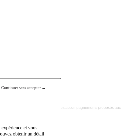
Continuer sans accepter →
 clé dans la qualité et la continuité des accompagnements proposés aux
e expérience et vous
ouvez obtenir un détail