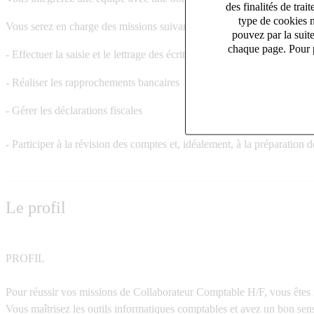
des finalités de tr
type de cookies n
Vous serez en charge des missions suivantes :
pouvez par la suit
chaque page. Pour p
- Effectuer la saisie et le lettrage des écritures comptables
- Réaliser les rapprochements bancaires
- Gérer les déclarations fiscales
- Participer à la révision des comptes et, idéalement, à la préparation de
Le profil
PROFIL
Pour réussir vos missions de Collaborateur Comptable H/F, vous êtes 
Vous maîtrisez les outils informatiques comptables et avez un bon sens