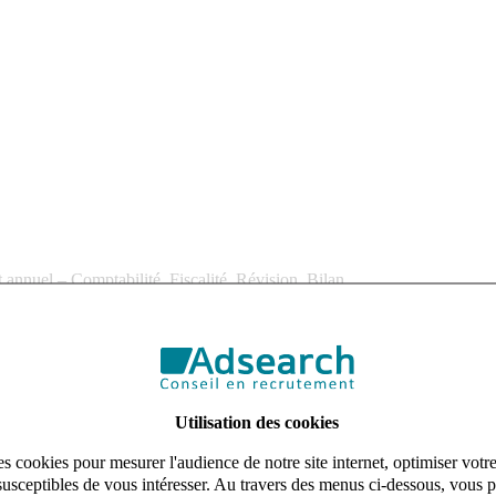
nnuel – Comptabilité, Fiscalité, Révision, Bilan.
trasbourg recherche pour son client, un cabinet comptable ayant une fo
Utilisation des cookies
s cookies pour mesurer l'audience de notre site internet, optimiser votr
susceptibles de vous intéresser. Au travers des menus ci-dessous, vous p
sion de travailler sur des sujets variés et complexes.