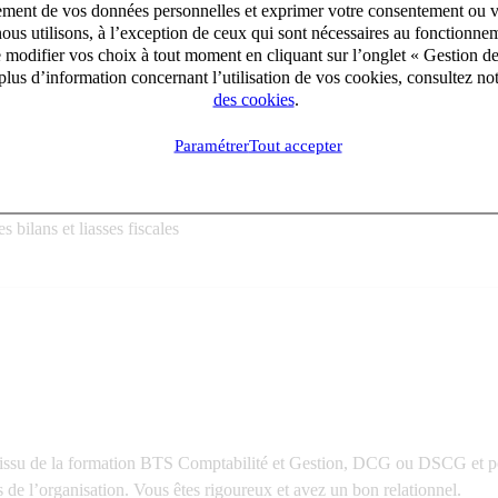
aitement de vos données personnelles et exprimer votre consentement ou 
ous utilisons, à l’exception de ceux qui sont nécessaires au fonctionnem
e modifier vos choix à tout moment en cliquant sur l’onglet « Gestion d
lus d’information concernant l’utilisation de vos cookies, consultez no
des cookies
.
Paramétrer
Tout accepter
s bilans et liasses fiscales
issu de la formation BTS Comptabilité et Gestion, DCG ou DSCG et pouv
 de l’organisation. Vous êtes rigoureux et avez un bon relationnel.