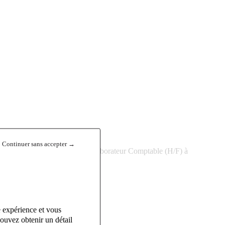
Continuer sans accepter →
rte présence en France, un Collaborateur Comptable (H/F) à
e expérience et vous
ouvez obtenir un détail