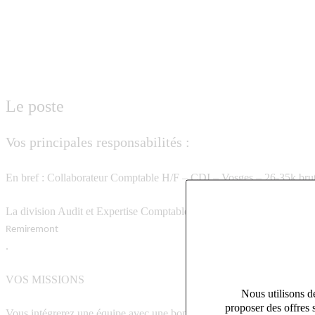
Le poste
Vos principales responsabilités :
En bref : Collaborateur Comptable H/F – CDI – Vosges – 26-35k brut a
La division Audit et Expertise Comptable de notre bureau Adsearch S
Remiremont
.
VOS MISSIONS
Nous utilisons de
proposer des offres 
Vous intégrerez une équipe avec une bonne ambiance. Vous aurez l’occa