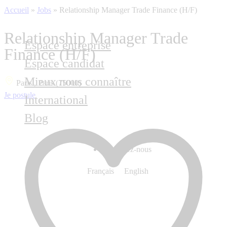
Accueil
»
Jobs
»
Relationship Manager Trade Finance (H/F)
Relationship Manager Trade
Espace entreprise
Finance (H/F)
Espace candidat
Mieux nous connaître
Paris , Paris (75000)
Je postule
International
Blog
Contactez-nous
Français
English