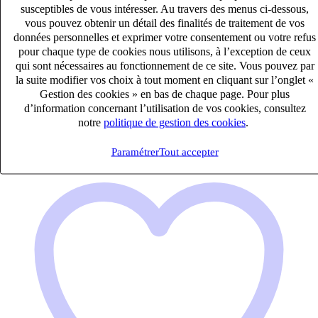
susceptibles de vous intéresser. Au travers des menus ci-dessous,
vous pouvez obtenir un détail des finalités de traitement de vos
Chargé d’affaires Institution Financière (H/F)
données personnelles et exprimer votre consentement ou votre refus
CDI
pour chaque type de cookies nous utilisons, à l’exception de ceux
60k – 70k €
qui sont nécessaires au fonctionnement de ce site. Vous pouvez par
Paris, Paris (75008)
la suite modifier vos choix à tout moment en cliquant sur l’onglet «
Gestion des cookies » en bas de chaque page. Pour plus
Publié le 08/08/2026
d’information concernant l’utilisation de vos cookies, consultez
notre
politique de gestion des cookies
.
Banque & Assurance
Paramétrer
Tout accepter