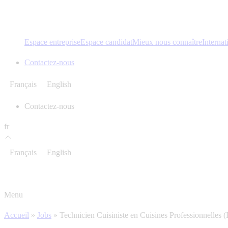
Espace entreprise
Espace candidat
Mieux nous connaître
Internat
Contactez-nous
Français
English
Contactez-nous
fr
Français
English
Menu
Accueil
»
Jobs
»
Technicien Cuisiniste en Cuisines Professionnelles 