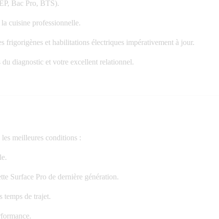
EP, Bac Pro, BTS).
la cuisine professionnelle.
es frigorigènes
et habilitations électriques impérativement à jour.
du diagnostic et votre excellent relationnel.
les meilleures conditions :
le.
ette
Surface Pro
de dernière génération.
 temps de trajet.
rformance.