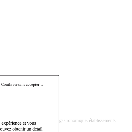
)
Continuer sans accepter →
llerie de prestige, restauration gastronomique, établissements
e expérience et vous
ouvez obtenir un détail