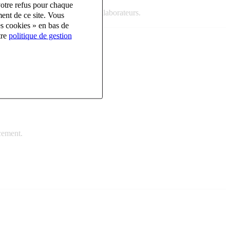
votre refus pour chaque
tonomie et l'évolution de ses collaborateurs.
ent de ce site. Vous
es cookies » en bas de
tre
politique de gestion
ines, machines à glaçons).
acement.