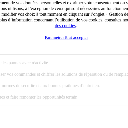
aitement de vos données personnelles et exprimer votre consentement ou 
u service, au sein d'une entreprise en pleine croissance qui valorise l'au
ous utilisons, à l’exception de ceux qui sont nécessaires au fonctionnem
e modifier vos choix à tout moment en cliquant sur l’onglet « Gestion d
lus d’information concernant l’utilisation de vos cookies, consultez no
des cookies
.
Paramétrer
Tout accepter
e la satisfaction client sur votre secteur :
ratif des équipements de cuisson et frigorifiques (chambres froides, vitr
e les pannes avec réactivité.
asser vos commandes et chiffrer les solutions de réparation ou de rempl
x normes de sécurité et aux bonnes pratiques d’entretien.
 et faire remonter les opportunités terrain.