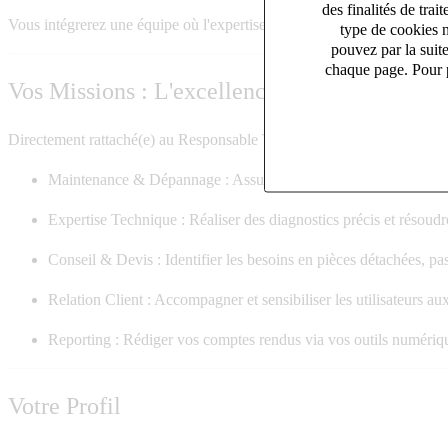
des finalités de tr
Vous intégrerez une équipe où l'expertise technique rencontre le sens d
type de cookies n
pouvez par la suit
chaque page. Pour p
Vos Missions : L'excellence au quotidien
Directement rattaché(e) au Responsable Technique, vous êtes le garant d
Maintenance & Dépannage :
Assurer l’entretien préventif et cu
Expertise Technique :
Réaliser des diagnostics précis et résoudr
Conseil & Devis :
Identifier les besoins en pièces détachées, p
Relation Client :
Accompagner et sensibiliser les utilisateurs au
Reporting :
Rédiger vos comptes rendus via vos outils numériques
Votre Profil