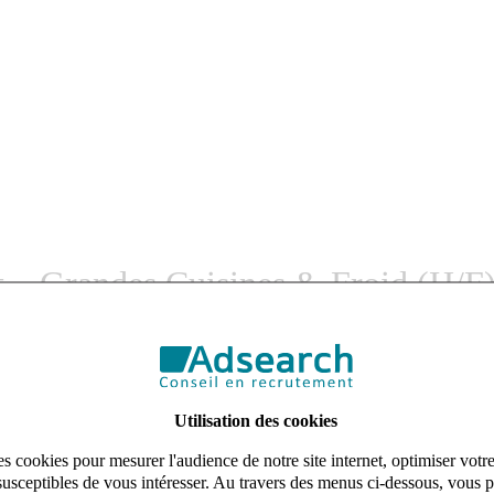
 – Grandes Cuisines & Froid (H/F
 | Clientèle Haut de Gamme
Utilisation des cookies
sines professionnelles. Nous accompagnons une clientèle exigeante (hôte
s cookies pour mesurer l'audience de notre site internet, optimiser votr
le.
susceptibles de vous intéresser. Au travers des menus ci-dessous, vous p