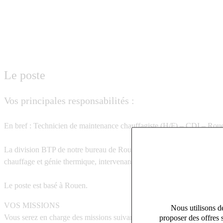
Le poste
Vos principales responsabilités :
En bref : Technicien de maintenance chauffagiste (H/F) – CDI – Rouen
La division BTP de notre bureau de Rouen recherche pour son client un
chauffage et génie thermique, intervenant auprès d’une clientèle variée
Le poste est basé à Rouen.
VOS MISSIONS
Nous utilisons de
Vous serez en charge des missions suivantes :
proposer des offres 