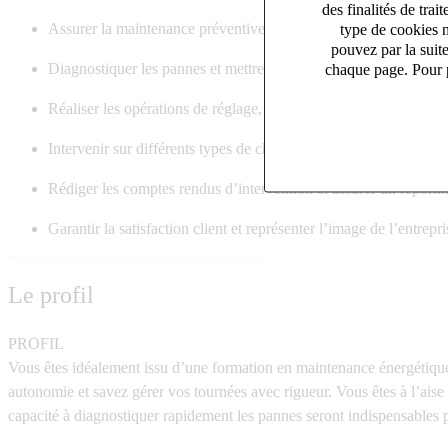
des finalités de tr
Assurer la maintenance préventive et curative des équipements
type de cookies n
pouvez par la suit
Diagnostiquer les pannes et mettre en œuvre les actions correct
chaque page. Pour p
Réaliser les opérations de réglage, entretien, remplacement de pi
Intervenir sur différents types de chaudières et systèmes thermi
Rédiger les comptes rendus d’intervention et assurer un reportin
Garantir la satisfaction client et représenter l’image de l’entrepri
Le profil
PROFIL
Vous êtes idéalement issu d’une formation en maintenance énergétique,
autonomie et savez gérer vos tournées avec rigueur. Vous êtes à l’aise
capacité à diagnostiquer rapidement les pannes seront indispensables 