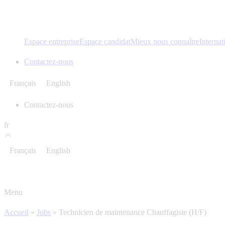
Espace entreprise
Espace candidat
Mieux nous connaître
Internat
Contactez-nous
Français
English
Contactez-nous
fr
Français
English
Menu
Accueil
»
Jobs
»
Technicien de maintenance Chauffagiste (H/F)