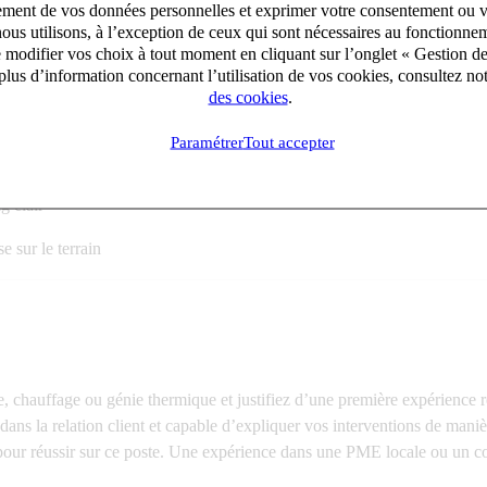
aitement de vos données personnelles et exprimer votre consentement ou 
 de chauffage
ous utilisons, à l’exception de ceux qui sont nécessaires au fonctionnem
e modifier vos choix à tout moment en cliquant sur l’onglet « Gestion d
ives nécessaires
lus d’information concernant l’utilisation de vos cookies, consultez no
des cookies
.
èces et mise en route d’installations
Paramétrer
Tout accepter
ques
g clair
se sur le terrain
 chauffage ou génie thermique et justifiez d’une première expérience ré
 dans la relation client et capable d’expliquer vos interventions de mani
pour réussir sur ce poste. Une expérience dans une PME locale ou un con