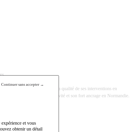
es.
Continuer sans accepter →
reprise locale reconnue pour la qualité de ses interventions en
stingue par son sérieux, sa réactivité et son fort ancrage en Normandie.
e expérience et vous
ouvez obtenir un détail