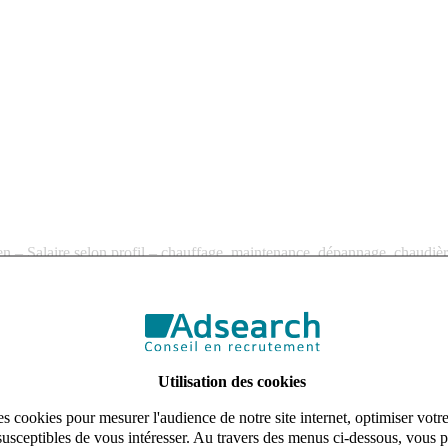
 – Salaire selon profil – chauffage, maintenance, dépannage, chaudièr
 Technicien de maintenance chauffagiste (H/F). Notre client est une ent
 composée de particuliers et de petits professionnels. L’entreprise se di
Utilisation des cookies
s cookies pour mesurer l'audience de notre site internet, optimiser votr
susceptibles de vous intéresser. Au travers des menus ci-dessous, vous p