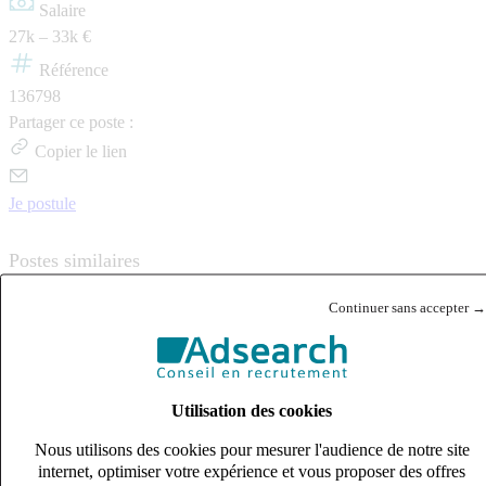
Salaire
27k – 33k €
Référence
136798
Partager ce poste :
Copier le lien
Je postule
Postes similaires
Continuer sans accepter →
Publié le 08/08/2026
Industrie & Ingénierie
Utilisation des cookies
Nous utilisons des cookies pour mesurer l'audience de notre site
internet, optimiser votre expérience et vous proposer des offres