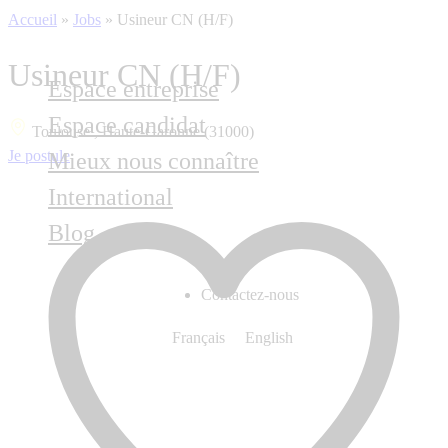
Accueil
»
Jobs
»
Usineur CN (H/F)
Usineur CN (H/F)
Espace entreprise
Espace candidat
Toulouse , Haute-Garonne (31000)
Je postule
Mieux nous connaître
International
Blog
Contactez-nous
Français
English