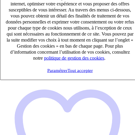
internet, optimiser votre expérience et vous proposer des offres
susceptibles de vous intéresser. Au travers des menus ci-dessous,
vous pouvez obtenir un détail des finalités de traitement de vos
données personnelles et exprimer votre consentement ou votre refus
Collaborateur comptable (H/F)
pour chaque type de cookies nous utilisons, à l’exception de ceux
CDI
qui sont nécessaires au fonctionnement de ce site. Vous pouvez par
27k – 33k €
la suite modifier vos choix à tout moment en cliquant sur l’onglet «
Saint-Brieuc, Côtes-d'Armor (22000)
Gestion des cookies » en bas de chaque page. Pour plus
d’information concernant l’utilisation de vos cookies, consultez
Publié le 06/08/2026
notre
politique de gestion des cookies
.
Audit & Expertise Comptable
Paramétrer
Tout accepter