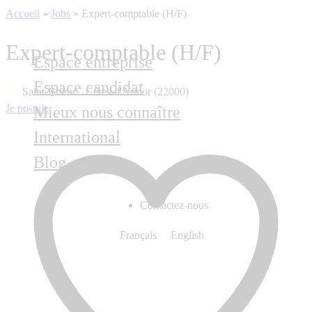
Accueil
»
Jobs
»
Expert-comptable (H/F)
Expert-comptable (H/F)
Espace entreprise
Espace candidat
Saint-Brieuc , Côtes-d'Armor (22000)
Je postule
Mieux nous connaître
International
Blog
Contactez-nous
Français
English