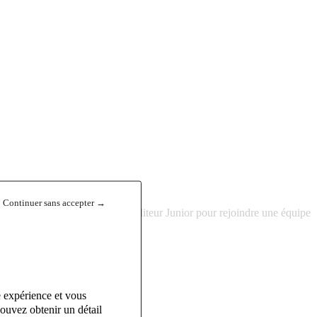
Continuer sans accepter →
éveloppement, il recherche un Auditeur Junior pour rejoindre une équipe
e expérience et vous
ouvez obtenir un détail