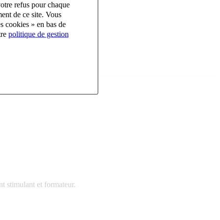
votre refus pour chaque
ent de ce site. Vous
es cookies » en bas de
tre
politique de gestion
t stimulant et formateur.