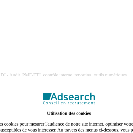
CDI - Audit,
PME/ETI, contrôle interne, reporting, outils numériques
, reconnu à l’échelle nationale et internationale. Dans le cadre de son d
 et associations.
Utilisation des cookies
ogie interne et internationale
s cookies pour mesurer l'audience de notre site internet, optimiser votr
susceptibles de vous intéresser. Au travers des menus ci-dessous, vous p