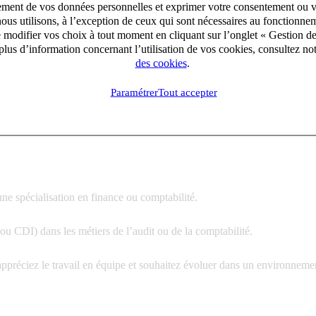
es et les analyser
aitement de vos données personnelles et exprimer votre consentement ou 
ous utilisons, à l’exception de ceux qui sont nécessaires au fonctionnem
interne
e modifier vos choix à tout moment en cliquant sur l’onglet « Gestion d
lus d’information concernant l’utilisation de vos cookies, consultez no
ivres, ainsi que les inventaires physiques
des cookies
.
Paramétrer
Tout accepter
ne spécialisation en
finance ou comptabilité.
 ou CDI) dans les métiers de
l’audit ou de la comptabilité.
appréciez le travail en équipe et souhaitez évoluer dans un environnemen