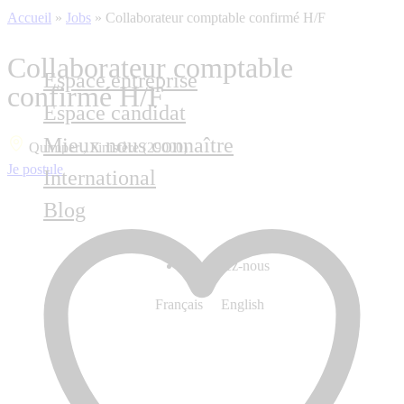
Accueil
»
Jobs
»
Collaborateur comptable confirmé H/F
Collaborateur comptable
Espace entreprise
confirmé H/F
Espace candidat
Mieux nous connaître
Quimper , Finistère (29000)
Je postule
International
Blog
Contactez-nous
Français
English