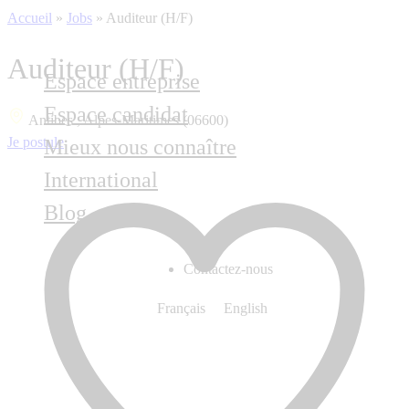
Accueil
»
Jobs
»
Auditeur (H/F)
Auditeur (H/F)
Espace entreprise
Espace candidat
Antibes , Alpes-Maritimes (06600)
Je postule
Mieux nous connaître
International
Blog
Contactez-nous
Français
English