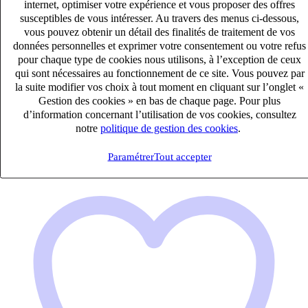
internet, optimiser votre expérience et vous proposer des offres
susceptibles de vous intéresser. Au travers des menus ci-dessous,
vous pouvez obtenir un détail des finalités de traitement de vos
Expert-comptable (H/F)
données personnelles et exprimer votre consentement ou votre refus
pour chaque type de cookies nous utilisons, à l’exception de ceux
CDI
qui sont nécessaires au fonctionnement de ce site. Vous pouvez par
33k – 40k €
la suite modifier vos choix à tout moment en cliquant sur l’onglet «
Saint-Brieuc, Côtes-d'Armor (22000)
Gestion des cookies » en bas de chaque page. Pour plus
Publié le 08/08/2026
d’information concernant l’utilisation de vos cookies, consultez
notre
politique de gestion des cookies
.
Audit & Expertise Comptable
Paramétrer
Tout accepter