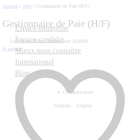
Accueil
»
Jobs
»
Gestionnaire de Paie (H/F)
Gestionnaire de Paie (H/F)
Espace entreprise
Espace candidat
Le Puy-en-Velay , Haute-Loire (43000)
Je postule
Mieux nous connaître
International
Blog
Contactez-nous
Français
English