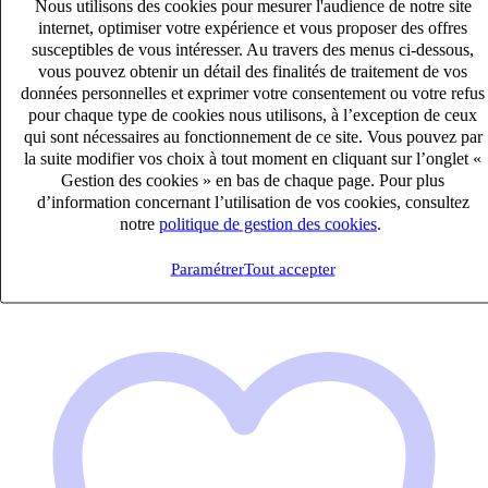
Nous utilisons des cookies pour mesurer l'audience de notre site
internet, optimiser votre expérience et vous proposer des offres
susceptibles de vous intéresser. Au travers des menus ci-dessous,
vous pouvez obtenir un détail des finalités de traitement de vos
données personnelles et exprimer votre consentement ou votre refus
Collaborateur Comptable (H/F)
pour chaque type de cookies nous utilisons, à l’exception de ceux
qui sont nécessaires au fonctionnement de ce site. Vous pouvez par
CDI
la suite modifier vos choix à tout moment en cliquant sur l’onglet «
33k – 40k €
Gestion des cookies » en bas de chaque page. Pour plus
Clermont-Ferrand, Puy-de-Dôme (63000)
d’information concernant l’utilisation de vos cookies, consultez
Publié le 06/08/2026
notre
politique de gestion des cookies
.
Audit & Expertise Comptable
Paramétrer
Tout accepter