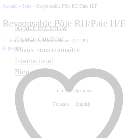
Accueil
»
Jobs
»
Responsable Pôle RH/Paie H/F
Responsable Pôle RH/Paie H/F
Espace entreprise
Espace candidat
Fort-de-France , Fort-de-France (97209)
Je postule
Mieux nous connaître
International
Blog
Contactez-nous
Français
English