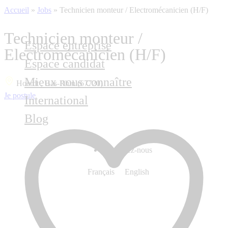
Accueil
»
Jobs
»
Technicien monteur / Electromécanicien (H/F)
Technicien monteur /
Espace entreprise
Electromécanicien (H/F)
Espace candidat
Mieux nous connaître
Hoerdt , Bas-Rhin (67720)
Je postule
International
Blog
Contactez-nous
Français
English