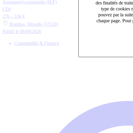
Assistant(e)-comptable (H/F)
des finalités de tr
type de cookies n
CDI
pouvez par la suit
27k – 33k €
chaque page. Pour p
Rombas, Moselle (57120)
Publié le 08/08/2026
Comptabilité & Finance