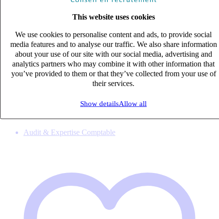
This website uses cookies
We use cookies to personalise content and ads, to provide social
media features and to analyse our traffic. We also share information
about your use of our site with our social media, advertising and
analytics partners who may combine it with other information that
COLLABORATEUR COMPTABLE (H/F)
you’ve provided to them or that they’ve collected from your use of
CDI
their services.
33k – 40k €
CHAMBERY, Savoie (73000)
Show details
Allow all
Published on 08/08/2026
Audit & Expertise Comptable