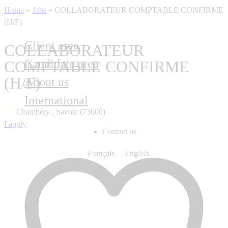
Home
»
Jobs
»
COLLABORATEUR COMPTABLE CONFIRME
(H/F)
Client area
COLLABORATEUR
Candidate area
COMPTABLE CONFIRME
(H/F)
About us
International
Chambéry , Savoie (73000)
I apply
Contact us
Français
English