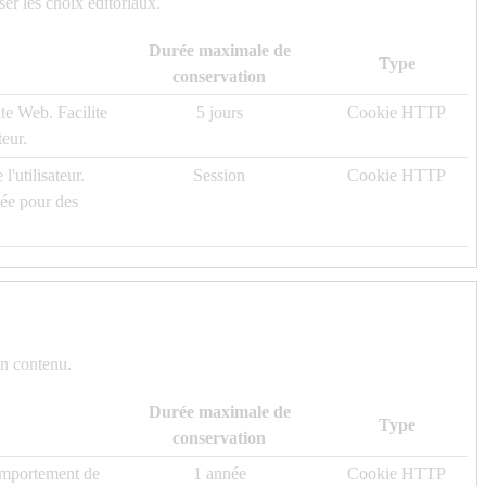
er les choix éditoriaux.
Durée maximale de
Type
conservation
ite Web. Facilite
5 jours
Cookie HTTP
teur.
l'utilisateur.
Session
Cookie HTTP
sée pour des
on contenu.
Durée maximale de
Type
conservation
comportement de
1 année
Cookie HTTP