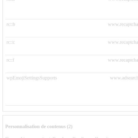
rc::b
www.recaptcha
rc::c
www.recaptcha
rc::f
www.recaptcha
wpEmojiSettingsSupports
www.adsearch
Personnalisation de contenus (2)