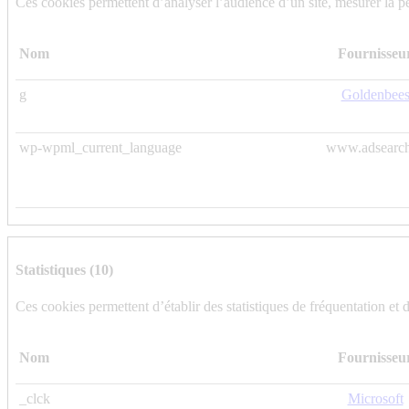
Ces cookies permettent d’analyser l’audience d’un site, mesurer la pe
Nom
Fournisseu
g
Goldenbee
wp-wpml_current_language
www.adsearch
Statistiques (10)
Ces cookies permettent d’établir des statistiques de fréquentation et d
Nom
Fournisseu
_clck
Microsoft