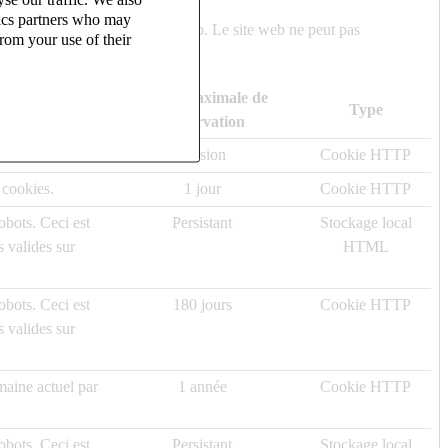
tics partners who may
 aux zones sécurisées du site web. Le site web ne peut pas
rom your use of their
Durée maximale de
Type
conservation
 cookies.
Session
Cookie HTTP
 cookies.
1 jour
Cookie HTTP
obots. Ceci est
Persistant
Stockage local
s valides sur
HTML
obots. Ceci est
180 jours
Cookie HTTP
s valides sur
maine actuel par
1 année
Cookie HTTP
obots. Ceci est
Persistant
Stockage local