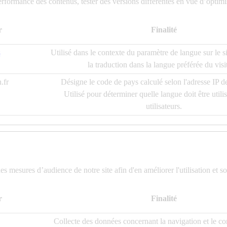
rformance des contenus, tester des versions différentes en vue d’optimis
r
Finalité
s
Utilisé dans le contexte du paramètre de langue sur le s
la traduction dans la langue préférée du visi
.fr
Désigne le code de pays calculé selon l'adresse IP de 
Utilisé pour déterminer quelle langue doit être utili
utilisateurs.
es mesures d’audience de notre site afin d'en améliorer l'utilisation et s
r
Finalité
Collecte des données concernant la navigation et le 