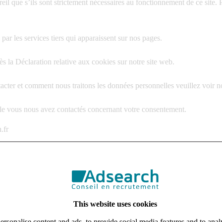
eil que s’ils sont strictement nécessaires au fonctionnement de ce site. 
 par les services tiers qui apparaissent sur nos pages.
 la Déclaration relative aux cookies sur notre site web.
er et comment nous traitons les données personnelles veuillez voir notr
uelle vous nous avez contactés concernant votre consentement.
.fr
bot
:
This website uses cookies
rsonalise content and ads, to provide social media features and to analy