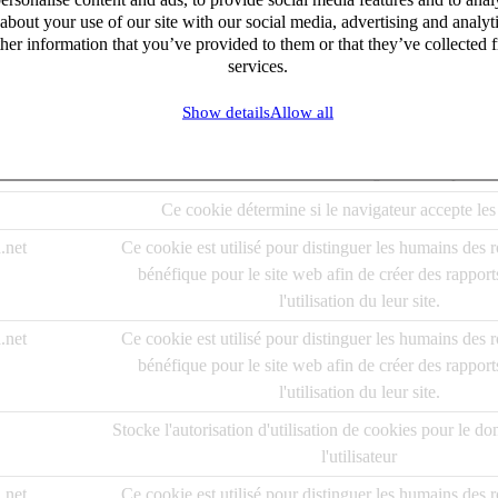
about your use of our site with our social media, advertising and analy
en activant des fonctions de base comme la navigation de page et l'accès
her information that you’ve provided to them or that they’ve collected f
services.
Show details
Allow all
r
Finalité
Ce cookie détermine si le navigateur accepte les
Ce cookie détermine si le navigateur accepte les
.net
Ce cookie est utilisé pour distinguer les humains des r
bénéfique pour le site web afin de créer des rapport
l'utilisation du leur site.
.net
Ce cookie est utilisé pour distinguer les humains des r
bénéfique pour le site web afin de créer des rapport
l'utilisation du leur site.
Stocke l'autorisation d'utilisation de cookies pour le do
l'utilisateur
.net
Ce cookie est utilisé pour distinguer les humains des r