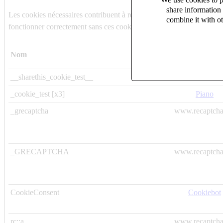
share information 
Les cookies nécessaires contribuent à rendre un site web utilisable 
combine it with ot
fonctionner correctement sans ces cookies.
Nom
Fournisseu
__sharethis_cookie_test__
Sharethis
_cookie_test [x3]
Piano
_grecaptcha
www.recaptcha
_GRECAPTCHA
www.recaptcha
CookieConsent
Cookiebot
rc::a
www.recaptcha