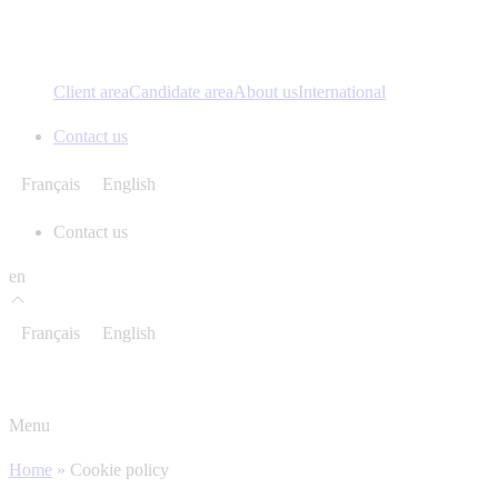
Client area
Candidate area
About us
International
Contact us
Français
English
Contact us
en
Français
English
Menu
Home
»
Cookie policy