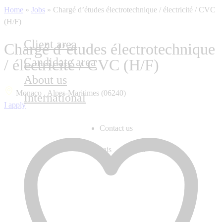
Home
»
Jobs
»
Chargé d’études électrotechnique / électricité / CVC
(H/F)
Client area
Chargé d’études électrotechnique
Candidate area
/ électricité / CVC (H/F)
About us
Monaco , Alpes-Maritimes (06240)
International
I apply
Contact us
Français
English