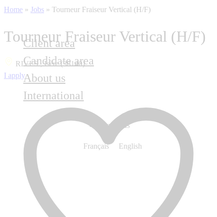
Home
»
Jobs
»
Tourneur Fraiseur Vertical (H/F)
Tourneur Fraiseur Vertical (H/F)
Client area
Candidate area
RIVES , Isère (38140)
I apply
About us
International
Contact us
Français
English