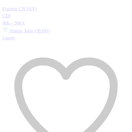
Fraiseur CN (H/F)
CDI
40k – 50k €
Voiron, Isère (38500)
I apply