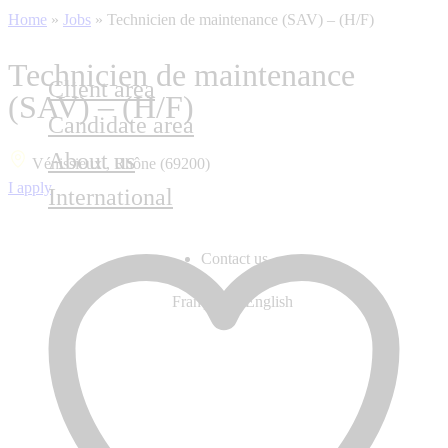
Home
»
Jobs
»
Technicien de maintenance (SAV) – (H/F)
Technicien de maintenance
Client area
(SAV) – (H/F)
Candidate area
About us
Vénissieux , Rhône (69200)
I apply
International
Contact us
Français
English