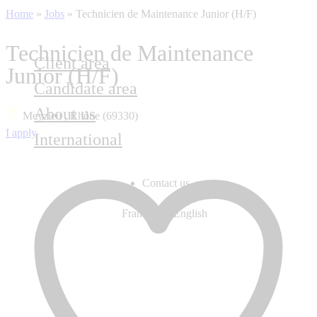
Home
»
Jobs
»
Technicien de Maintenance Junior (H/F)
Technicien de Maintenance
Client area
Junior (H/F)
Candidate area
About us
Meyzieu , Rhône (69330)
I apply
International
Contact us
Français
English