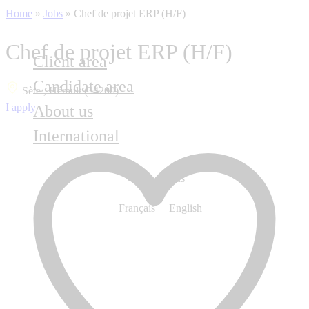
Home
»
Jobs
»
Chef de projet ERP (H/F)
Chef de projet ERP (H/F)
Client area
Candidate area
Sète , Hérault (34200)
I apply
About us
International
Contact us
Français
English