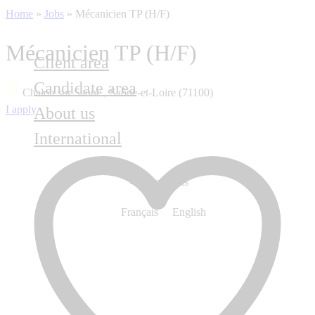
Home
»
Jobs
»
Mécanicien TP (H/F)
Mécanicien TP (H/F)
Client area
Candidate area
Chalon sur Saone , Saône-et-Loire (71100)
I apply
About us
International
Contact us
Français
English