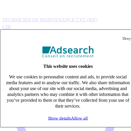
TECHNICIEN DE MAINTENANCE CVC (H/F)
CDI
33k – 40k €
Deny
Bayonne, Landes (64100)
Published on 06/08/2026
Ingénierie de la construction
This website uses cookies
We use cookies to personalise content and ads, to provide social
media features and to analyse our traffic. We also share information
about your use of our site with our social media, advertising and
analytics partners who may combine it with other information that
you’ve provided to them or that they’ve collected from your use of
their services.
Show details
Allow all