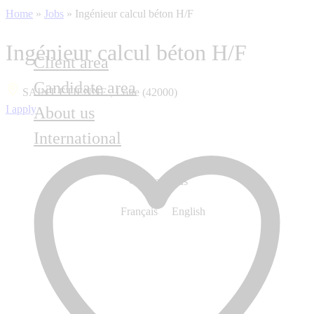
Home
»
Jobs
»
Ingénieur calcul béton H/F
Ingénieur calcul béton H/F
Client area
Candidate area
SAINT ETIENNE , Loire (42000)
I apply
About us
International
Contact us
Français
English