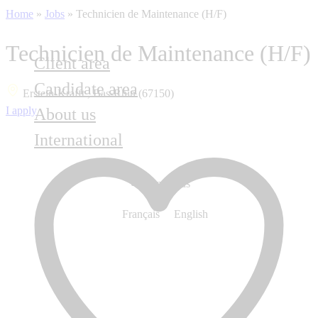
Home
»
Jobs
»
Technicien de Maintenance (H/F)
Technicien de Maintenance (H/F)
Client area
Candidate area
Erstein-Krafft , Bas-Rhin (67150)
I apply
About us
International
Contact us
Français
English