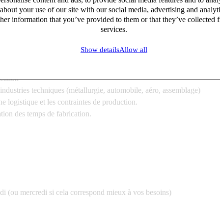
avec les parties prenantes internes.
about your use of our site with our social media, advertising and analy
her information that you’ve provided to them or that they’ve collected f
services.
Show details
Allow all
cation
industries techniques (métallurgie, automobile, aéro, assemblage)
 logistique et les contraintes de production.
ation des temps de fabrication.
edi (ou mercredi si cela correspond mieux à vos besoins)