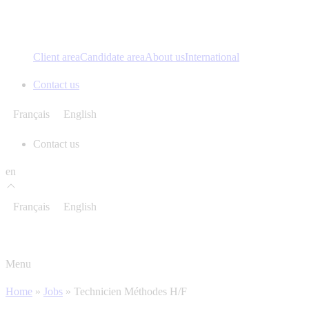
Client area
Candidate area
About us
International
Contact us
Français
English
Contact us
en
Français
English
Menu
Home
»
Jobs
»
Technicien Méthodes H/F