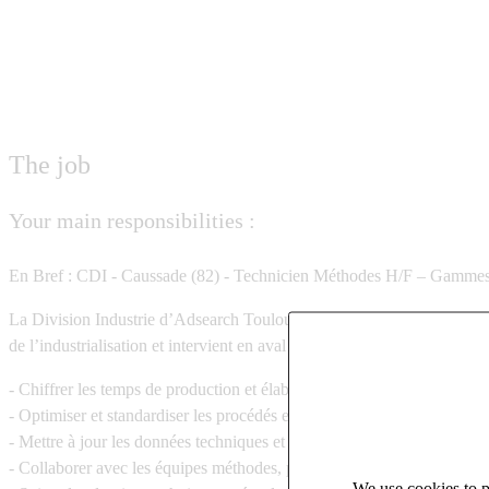
The job
Your main responsibilities :
En Bref : CDI - Caussade (82) - Technicien Méthodes H/F – Gammes et
La Division Industrie d’Adsearch Toulouse recrute pour un de ses par
de l’industrialisation et intervient en aval des projets pour faire le lien
- Chiffrer les temps de production et élaborer les gammes selon les cah
- Optimiser et standardiser les procédés et séquences opératoires pour 
- Mettre à jour les données techniques et suivre les indicateurs de prod
- Collaborer avec les équipes méthodes, production, qualité et concepti
We use cookies to pe