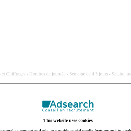
 Chiffrages - Horaires de journée - Semaine de 4.5 jours - Salaire jus
tenaires, un
Technicien Méthodes H/F.
Rattaché(e) à la Responsable Mé
 entre les chargés d’affaires, le marketing et la technique.
Vos missions pr
iers des charges et contraintes techniques.
améliorer la performance et réduire les cycles.
uctivité.
This website uses cookies
on pour fiabiliser les données et diffuser les bonnes pratiques.
rsonalise content and ads, to provide social media features and to analy