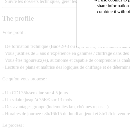
- Suivre les dossiers techniques, gérer les écarts et assurer l’interface 
share information 
combine it with ot
The profile
Votre profil :
- De formation technique (Bac+2/+3 ou équivalent) en méthodes/fabri
- Vous justifiez de 3 ans d’expérience en gammes / chiffrage dans des 
- Vous êtes rigoureux(se), autonome et capable de comprendre la chaîne
- Lecture de plans et maîtrise des logiques de chiffrage et de détermin
Ce qu’on vous propose :
- Un CDI 35h/semaine sur 4.5 jours
- Un salaire jusqu’à 35K€ sur 13 mois
- Des avantages groupe (indemnités km, chèques repas…)
- Horaires de journée : 8h/16h15 du lundi au jeudi et 8h/12h le vendr
Le process :