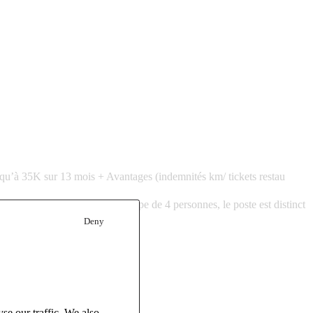
qu’à 35K sur 13 mois + Avantages (indemnités km/ tickets restau
thodes et intégré(e) à une équipe de 4 personnes,
l
e poste est distinct
incipales sont :
Deny
se our traffic. We also