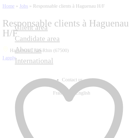
Home
»
Jobs
»
Responsable clients à Haguenau H/F
Responsable clients à Haguenau
Client area
H/F
Candidate area
About us
Haguenau , Bas-Rhin (67500)
I apply
International
Contact us
Français
English