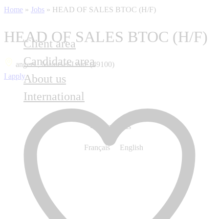
Home
»
Jobs
»
HEAD OF SALES BTOC (H/F)
HEAD OF SALES BTOC (H/F)
Client area
Candidate area
angers , Maine-et-Loire (49100)
I apply
About us
International
Contact us
Français
English