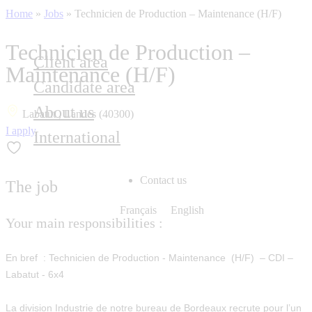
Home
»
Jobs
»
Technicien de Production – Maintenance (H/F)
Technicien de Production –
Client area
Maintenance (H/F)
Candidate area
About us
Labatut , Landes (40300)
I apply
International
Contact us
The job
Français
English
Your main responsibilities :
En bref : Technicien de Production - Maintenance (H/F) – CDI –
Labatut - 6x4
La division
Industrie
de notre bureau de
Bordeaux
recrute pour l’un