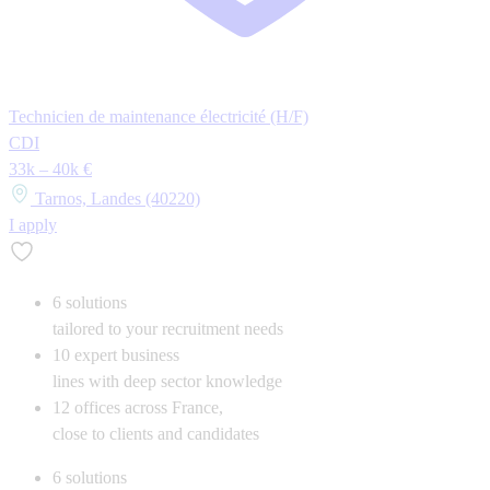
Technicien de maintenance électricité (H/F)
CDI
33k – 40k €
Tarnos, Landes (40220)
I apply
6
solutions
tailored to your recruitment needs
10
expert business
lines with deep sector knowledge
12
offices across France,
close to clients and candidates
6
solutions