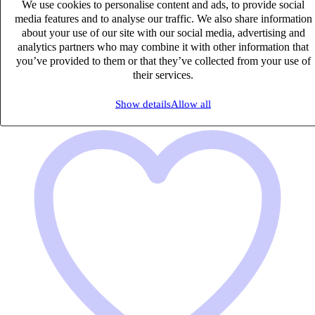
We use cookies to personalise content and ads, to provide social
27k – 33k €
media features and to analyse our traffic. We also share information
SAINT PALAIS, Pyrénées-Atlantiques (64 120)
about your use of our site with our social media, advertising and
Published on 10/08/2026
analytics partners who may combine it with other information that
you’ve provided to them or that they’ve collected from your use of
Industrie & Ingénierie
their services.
Show details
Allow all