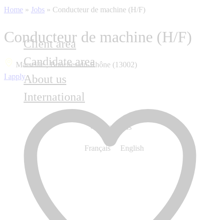
Home
»
Jobs
»
Conducteur de machine (H/F)
Conducteur de machine (H/F)
Client area
Candidate area
Marseille , Bouches-du-Rhône (13002)
I apply
About us
International
Contact us
Français
English