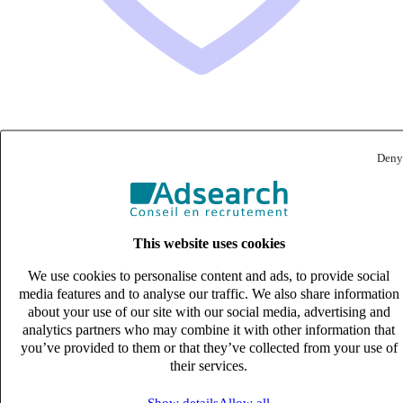
Conducteur de ligne automatisée (H/F)
Deny
CDI
23k – 27k €
Marseille, Bouches-du-Rhône (13016)
Published on 05/08/2026
This website uses cookies
Industrie & Ingénierie
We use cookies to personalise content and ads, to provide social
media features and to analyse our traffic. We also share information
about your use of our site with our social media, advertising and
analytics partners who may combine it with other information that
you’ve provided to them or that they’ve collected from your use of
their services.
Show details
Allow all