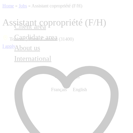
Home
»
Jobs
»
Assistant copropriété (F/H)
Assistant copropriété (F/H)
Client area
Candidate area
Touloue , Haute-Garonne (31400)
I apply
About us
International
Contact us
Français
English