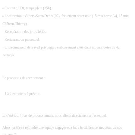
- Contrat : CDI, temps plein (35h).
- Localisation : Villiers-Saint-Denis (02), facilement accessible (15 min sortie A4, 15 min
Château-Thierry).
- Récupération des jours fériés.
- Restaurant du personnel.
- Environnement de travail privilégié : établissement situé dans un parc boisé de 42
hectares.
Le processus de recrutement :
- 1 à 2 entretiens à prévoir.
Et c’est tout ! Pas de process inutile, nous allons directement à l’essentiel.
Alors, prêt(e) à rejoindre une équipe engagée et à faire la différence aux côtés de nos
patients ?