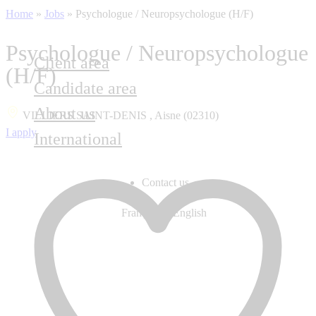
Home
»
Jobs
»
Psychologue / Neuropsychologue (H/F)
Psychologue / Neuropsychologue
Client area
(H/F)
Candidate area
About us
VILLIERS SAINT-DENIS , Aisne (02310)
I apply
International
Contact us
Français
English