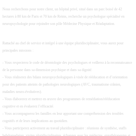
Nous recherchons pour notre client, un hôpital privé, situé dans un parc boisé de 42
hectares à 80 km de Paris et 70 km de Reims, recherche un psychologue spécialisé en
neuropsychologie pour rejoindre son pôle Médecine Physique et Réadaptation.
Rattaché au chef de service et intégré à une équipe pluridisciplinaire, vous aurez pour
principales missions :
- Vous respecterez le code de déontologie des psychologues et veillerez à la reconnaissance
de la personne dans sa dimension psychique et dans sa dignité.
- Vous réaliserez des bilans neuropsychologiques à visée de rééducation et d’orientation
pour des patients atteints de pathologies neurologiques (AVC, traumatisme crânien,
maladies neuro-évolutives).
- Vous élaborerez et mettrez en œuvre des programmes de remédiation/rééducation
cognitive et en évaluerez l’efficacité.
- Vous accompagnerez les familles en leur apportant une compréhension des troubles
cognitifs et de leurs implications au quotidien.
- Vous participerez activement au travail pluridisciplinaire : réunions de synthèse, staffs
hebdomadaires, visites pluridisciplinaires, échanges avec les médecins, ergothérapeutes et