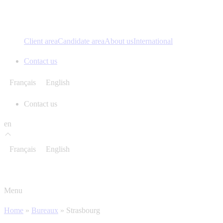
Client area
Candidate area
About us
International
Contact us
Français
English
Contact us
en
Français
English
Menu
Home
»
Bureaux
»
Strasbourg