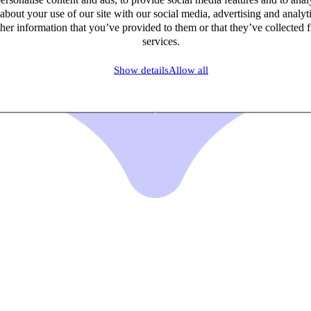
nelle.
about your use of our site with our social media, advertising and analy
her information that you’ve provided to them or that they’ve collected f
services.
erci pour votre implication et
compagnement. Je
Show details
Allow all
e sans hésiter à toute
en recherche d'un
ement de qualité.