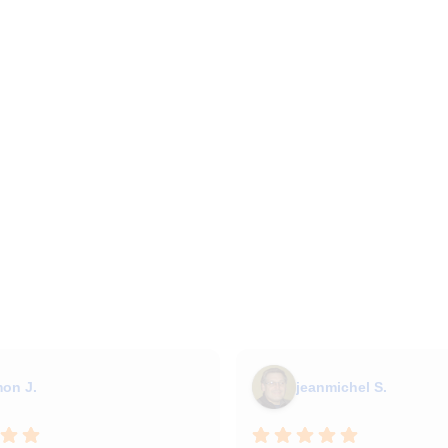
mon J.
jeanmichel S.