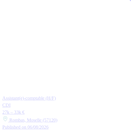
Assistant(e)-comptable (H/F)
CDI
27k – 33k €
Rombas, Moselle (57120)
Published on 06/08/2026