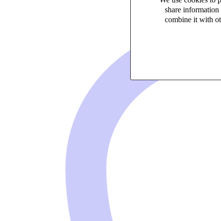
profession
share information 
combine it with ot
Un grand m
votre ac
recommand
personne 
accompagn