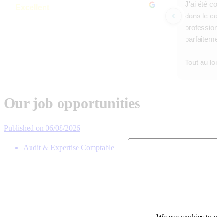
J'ai été 
Excellent
dans le ca
4.7
Based on 38 reviews
profession
parfaiteme
Tout au l
recrutemen
apprécié 
accompagn
Our job opportunities
a toujours
précieux 
Published on 06/08/2026
excellent
chaque ét
Audit & Expertise Comptable
réguliers 
Son suivi 
processus
et confian
d'une très
We use cookies to pe